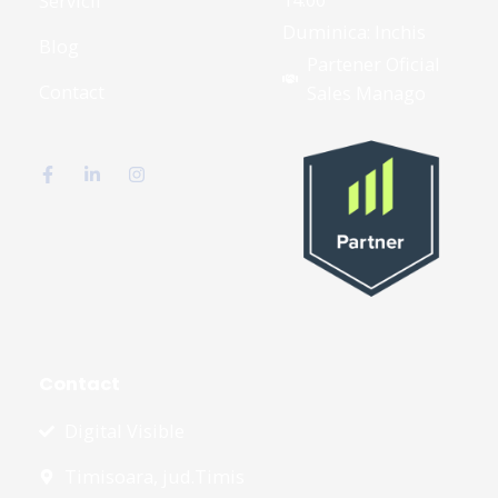
Servicii
Duminica: Inchis
Blog
Partener Oficial
Contact
Sales Manago
Contact
Digital Visible
Timisoara, jud.Timis