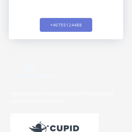
+40755124488
Agentia ta de marketing digital. Maximizeaza
vizibilitatea ta in online!