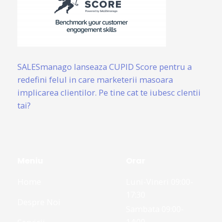
SALESmanago lanseaza CUPID Score pentru a
redefini felul in care marketerii masoara
implicarea clientilor. Pe tine cat te iubesc clentii
tai?
Meniu
Orar
Home
Luni-Vineri 09:00-
17:30
Despre Noi
Sambata 09:00-
14:00