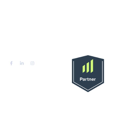
Home
Luni-Vineri 09:00-
17:30
Despre Noi
Sambata 09:00-
14:00
Servicii
Duminica: Inchis
Blog
Partener Oficial
Contact
Sales Manago
Contact