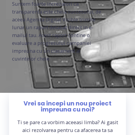
Suntem foarte increzatori ca
transparenta este cheia succesului, de
aceea Agenita Digital Visible trimite
lunar un raport detaliat direct in e-
mailul tau. Acest raport contine o
evaluare a progresului campaniei
impreuna cu un clasament al
cuvintelor cheie.
Vrei sa incepi un nou proiect
impreuna cu noi?
Ti se pare ca vorbim aceeasi limba? Ai gasit
aici rezolvarea pentru ca afacerea ta sa